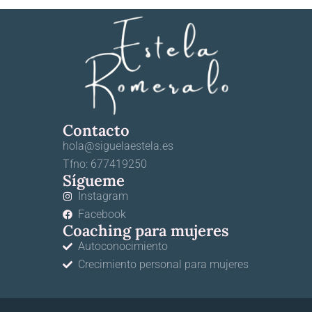
Contacto
hola@siguelaestela.es
Tfno: 677419250
Sígueme
Instagram
Facebook
Coaching para mujeres
Autoconocimiento
Crecimiento personal para mujeres