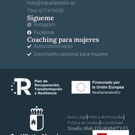
hola@siguelaestela.es
Tfno: 677419250
Sígueme
Instagram
Facebook
Coaching para mujeres
Autoconocimiento
Crecimiento personal para mujeres
Aviso Legal
Política de Privacidad
Política de Cookies
Accesibilidad
Diseño Web EQUANIMITY.ES