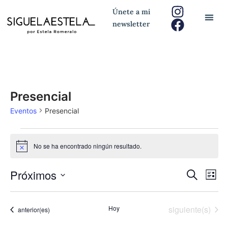
Únete a mi
newsletter
Presencial
Eventos
Presencial
No se ha encontrado ningún resultado.
Aviso
Nave
Na
Próximos
Buscar
Lista
Selecciona
de
de
la
fecha.
vi
Eventos
Hoy
siguiente(s)
Eventos
búsq
anterior(es)
de