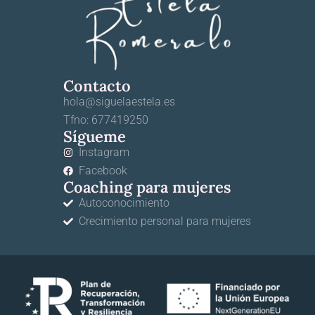
Contacto
hola@siguelaestela.es
Tfno: 677419250
Sígueme
Instagram
Facebook
Coaching para mujeres
Autoconocimiento
Crecimiento personal para mujeres