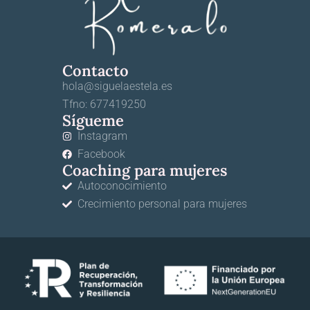
Contacto
hola@siguelaestela.es
Tfno: 677419250
Sígueme
Instagram
Facebook
Coaching para mujeres
Autoconocimiento
Crecimiento personal para mujeres