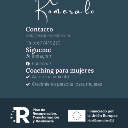
Contacto
hola@siguelaestela.es
Tfno: 677419250
Sígueme
Instagram
Facebook
Coaching para mujeres
Autoconocimiento
Crecimiento personal para mujeres