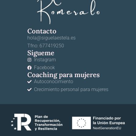
Contacto
hola@siguelaestela.es
Tfno: 677419250
Sígueme
Instagram
Facebook
Coaching para mujeres
Autoconocimiento
Crecimiento personal para mujeres