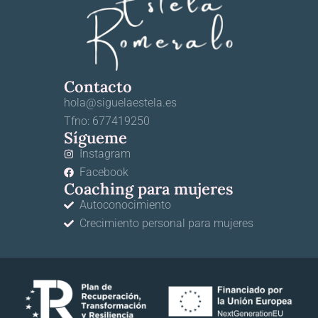
Contacto
hola@siguelaestela.es
Tfno: 677419250
Sígueme
Instagram
Facebook
Coaching para mujeres
Autoconocimiento
Crecimiento personal para mujeres