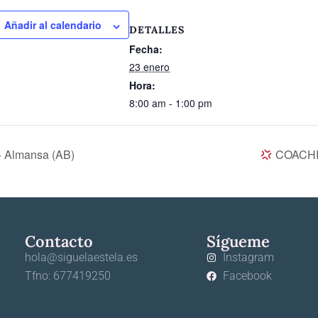
mpartir
Añadir al calendario
DETALLES
Fecha:
23 enero
Hora:
8:00 am - 1:00 pm
Almansa (AB)
COACHIN
Contacto
Sígueme
hola@siguelaestela.es
Instagram
Tfno: 677419250
Facebook